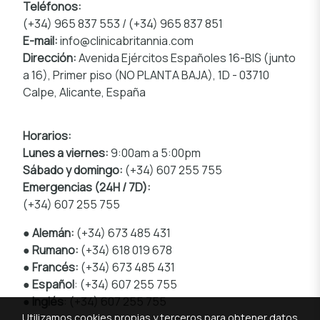
Teléfonos:
(+34) 965 837 553 / (+34) 965 837 851
E-mail:
info@clinicabritannia.com
Dirección:
Avenida Ejércitos Españoles 16-BIS (junto
a 16), Primer piso (NO PLANTA BAJA), 1D - 03710
Calpe, Alicante, España
Horarios:
Lunes a viernes:
9:00am a 5:00pm
Sábado y domingo:
(+34) 607 255 755
Emergencias (24H / 7D):
(+34) 607 255 755
●
Alemán:
(+34) 673 485 431
●
Rumano:
(+34) 618 019 678
●
Francés:
(+34) 673 485 431
●
Español
: (+34) 607 255 755
●
Inglés
:
(+34) 607 255 755
Utilizamos cookies propias y terceros para obtener datos