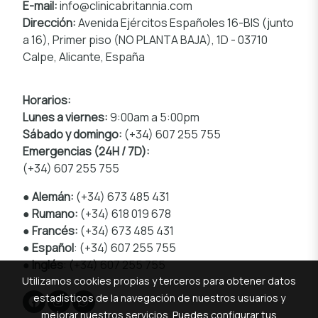
E-mail:
info@clinicabritannia.com
Dirección:
Avenida Ejércitos Españoles 16-BIS (junto
a 16), Primer piso (NO PLANTA BAJA), 1D - 03710
Calpe, Alicante, España
Horarios:
Lunes a viernes:
9:00am a 5:00pm
Sábado y domingo:
(+34) 607 255 755
Emergencias (24H / 7D):
(+34) 607 255 755
●
Alemán:
(+34) 673 485 431
●
Rumano:
(+34) 618 019 678
●
Francés:
(+34) 673 485 431
●
Español
: (+34) 607 255 755
●
Inglés
:
(+34) 607 255 755
Utilizamos cookies propias y terceros para obtener datos
estadísticos de la navegación de nuestros usuarios y
mejorar nuestros servicios. Puedes configurar tus